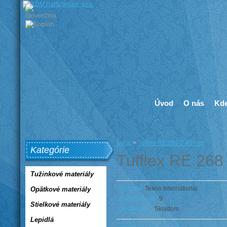
Úvod
O nás
Kde
Úvod
>
Tufflex RE 268 0,40 mm
Kategórie
Tufflex RE 26
Tužinkové materiály
Výrobca:
Texon International
Opätkové materiály
Kód produktu:
9
Stielkové materiály
Dostupnosť:
Skladom
Lepidlá