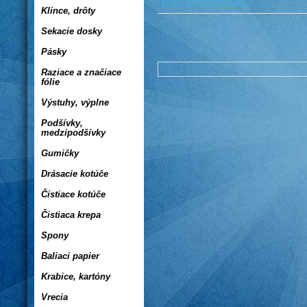
Pridať do porovnávača
Klince, drôty
Sekacie dosky
Pásky
Raziace a značiace
fólie
Výstuhy, výplne
Podšívky,
medzipodšívky
Gumičky
Drásacie kotúče
Čistiace kotúče
Čistiaca krepa
Spony
Baliaci papier
Krabice, kartóny
Vrecia