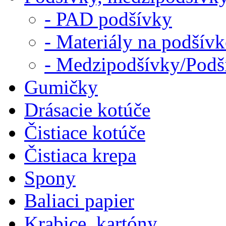
- PAD podšívky
- Materiály na podšív
- Medzipodšívky/Podš
Gumičky
Drásacie kotúče
Čistiace kotúče
Čistiaca krepa
Spony
Baliaci papier
Krabice, kartóny