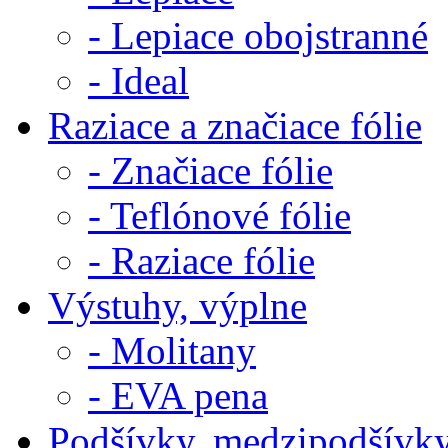
- Lepiace obojstranné
- Ideal
Raziace a značiace fólie
- Značiace fólie
- Teflónové fólie
- Raziace fólie
Výstuhy, výplne
- Molitany
- EVA pena
Podšívky, medzipodšívk