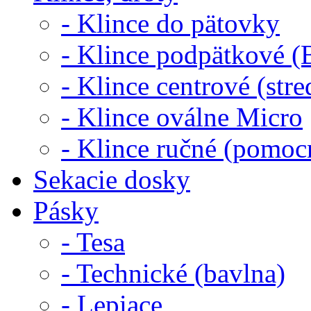
- Klince do pätovky
- Klince podpätkové (B
- Klince centrové (str
- Klince oválne Micro
- Klince ručné (pomoc
Sekacie dosky
Pásky
- Tesa
- Technické (bavlna)
- Lepiace