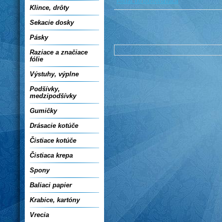
Pridať do porovnávača
Klince, drôty
Sekacie dosky
Pásky
Raziace a značiace
fólie
Výstuhy, výplne
Podšívky,
medzipodšívky
Gumičky
Drásacie kotúče
Čistiace kotúče
Čistiaca krepa
Spony
Baliaci papier
Krabice, kartóny
Vrecia