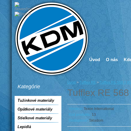
Úvod
O nás
Kde
Úvod
>
Tufflex RE
>
Tufflex RE 568 0,9
Kategórie
Tufflex RE 56
Tužinkové materiály
Výrobca:
Texon International
Opätkové materiály
Kód produktu:
13
Stielkové materiály
Dostupnosť:
Skladom
Lepidlá