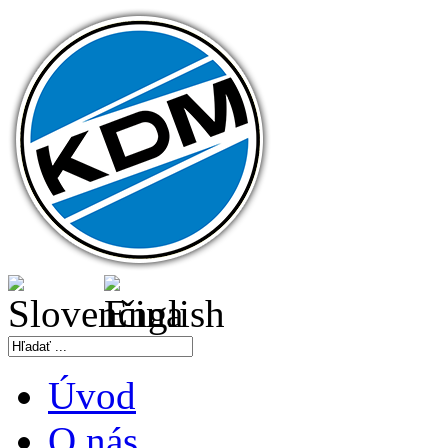
Úvod
O nás