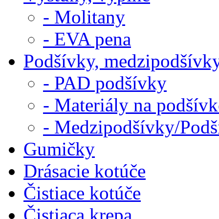
- Molitany
- EVA pena
Podšívky, medzipodšívk
- PAD podšívky
- Materiály na podšív
- Medzipodšívky/Podš
Gumičky
Drásacie kotúče
Čistiace kotúče
Čistiaca krepa