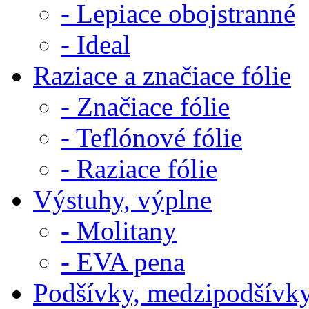
- Lepiace obojstranné
- Ideal
Raziace a značiace fólie
- Značiace fólie
- Teflónové fólie
- Raziace fólie
Výstuhy, výplne
- Molitany
- EVA pena
Podšívky, medzipodšívk