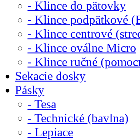
- Klince do pätovky
- Klince podpätkové (B
- Klince centrové (str
- Klince oválne Micro
- Klince ručné (pomoc
Sekacie dosky
Pásky
- Tesa
- Technické (bavlna)
- Lepiace