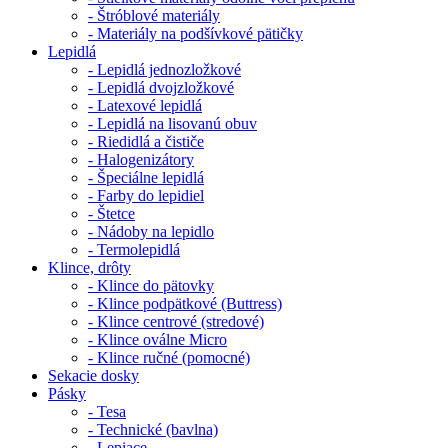
- Štróblové materiály
- Materiály na podšívkové pätičky
Lepidlá
- Lepidlá jednozložkové
- Lepidlá dvojzložkové
- Latexové lepidlá
- Lepidlá na lisovanú obuv
- Riedidlá a čističe
- Halogenizátory
- Špeciálne lepidlá
- Farby do lepidiel
- Štetce
- Nádoby na lepidlo
- Termolepidlá
Klince, drôty
- Klince do pätovky
- Klince podpätkové (Buttress)
- Klince centrové (stredové)
- Klince oválne Micro
- Klince ručné (pomocné)
Sekacie dosky
Pásky
- Tesa
- Technické (bavlna)
- Lepiace