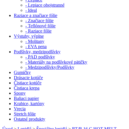
- Lepiace obojstranné
- Ideal
Raziace a značiace fólie
- Značiace fólie
- Teflónové fólie
- Raziace fólie
Výstuhy, výplne
- Molitany
- EVA pena
Podšívky, medzipodšívky
- PAD podšívky
- Materiály na podšívkové pätičky
- Medzipodšívky/Podšívky
Gumičky
Drásacie kotúče
Čistiace kotúče
Čistiaca krepa
Spony
Baliaci papier
Krabice, kartóny
Vrecia
Stretch fólie
Ostatné produkty
Úvod
>
Lepidlá
>
Špeciálne lepidlá
>
RT/B 16 C HOT-MELT