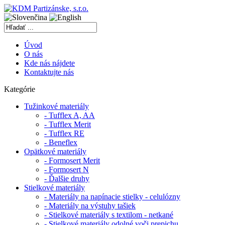
Úvod
O nás
Kde nás nájdete
Kontaktujte nás
Kategórie
Tužinkové materiály
- Tufflex A, AA
- Tufflex Merit
- Tufflex RE
- Beneflex
Opätkové materiály
- Formosert Merit
- Formosert N
- Ďalšie druhy
Stielkové materiály
- Materiály na napínacie stielky - celulózny
- Materiály na výstuhy tašiek
- Stielkové materiály s textilom - netkané
- Stielkové materiály odolné voči prepichu