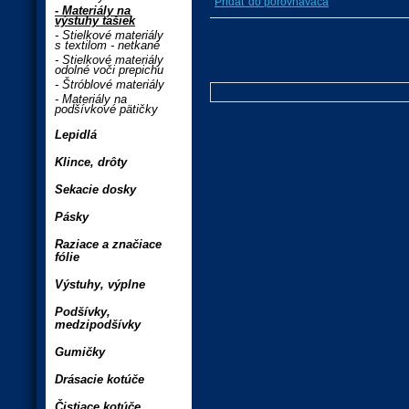
Pridať do porovnávača
- Materiály na
výstuhy tašiek
- Stielkové materiály
s textilom - netkané
- Stielkové materiály
odolné voči prepichu
- Štróblové materiály
- Materiály na
podšívkové pätičky
Lepidlá
Klince, drôty
Sekacie dosky
Pásky
Raziace a značiace
fólie
Výstuhy, výplne
Podšívky,
medzipodšívky
Gumičky
Drásacie kotúče
Čistiace kotúče