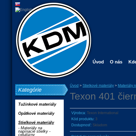
Úvod
O nás
Kde
Úvod
>
Stielkové materiály
>
Materiály n
Kategórie
Texon 401 čie
Tužinkové materiály
Výrobca:
Texon International
Opätkové materiály
Kód produktu:
3
Stielkové materiály
Dostupnosť:
Skladom
- Materiály na
napínacie stielky -
celulózny