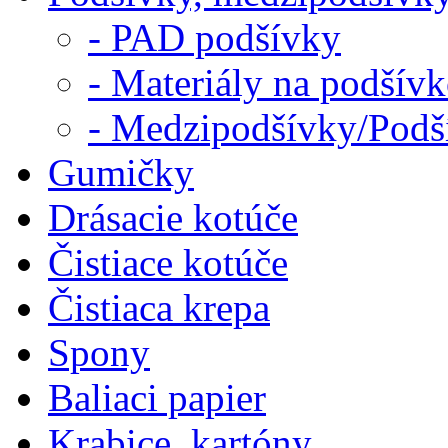
- PAD podšívky
- Materiály na podšív
- Medzipodšívky/Podš
Gumičky
Drásacie kotúče
Čistiace kotúče
Čistiaca krepa
Spony
Baliaci papier
Krabice, kartóny