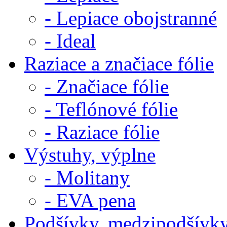
- Lepiace obojstranné
- Ideal
Raziace a značiace fólie
- Značiace fólie
- Teflónové fólie
- Raziace fólie
Výstuhy, výplne
- Molitany
- EVA pena
Podšívky, medzipodšívk