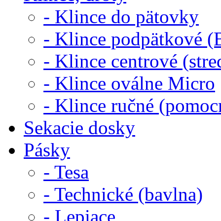
- Klince do pätovky
- Klince podpätkové (B
- Klince centrové (str
- Klince oválne Micro
- Klince ručné (pomoc
Sekacie dosky
Pásky
- Tesa
- Technické (bavlna)
- Lepiace